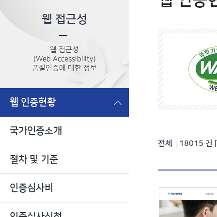
웹 인증
웹 접근성
웹 접근성
(Web Accessibility)
품질인증에 대한 정보
웹 인증현황
국가인증소개
인
전체
18015
건
절차 및 기준
증
현
인증심사비
황
검
인증심사신청