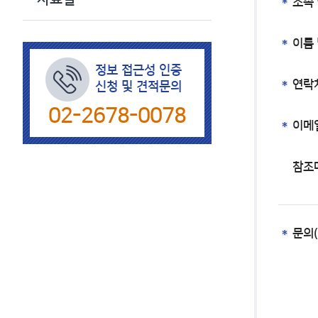
소속 
이름 
정보 접근성 인증
연락
신청 및 견적문의
02-2678-0078
이메
참조
문의(