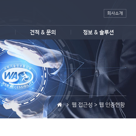
회사소개
견적 & 문의
정보 & 솔루션
홈
웹 접근성 >
웹 인증현황
페
이
지