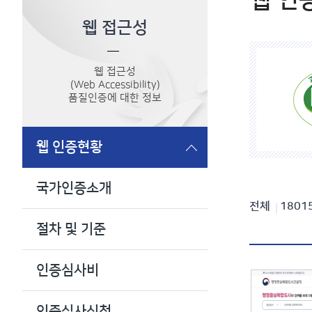
웹 인
웹 접근성
웹 접근성
(Web Accessibility)
품질인증에 대한 정보
웹 인증현황
국가인증소개
인
전체
1801
절차 및 기준
증
현
인증심사비
황
검
인증심사신청