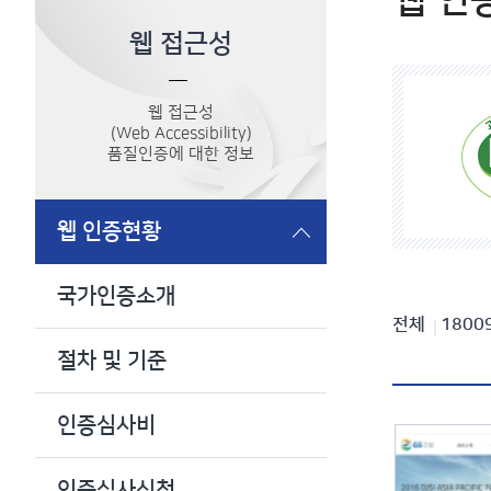
웹 인
웹 접근성
웹 접근성
(Web Accessibility)
품질인증에 대한 정보
웹 인증현황
국가인증소개
인
전체
1800
절차 및 기준
증
현
인증심사비
황
검
인증심사신청