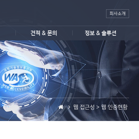
회사소개
견적 & 문의
정보 & 솔루션
홈
웹 접근성 >
웹 인증현황
페
이
지